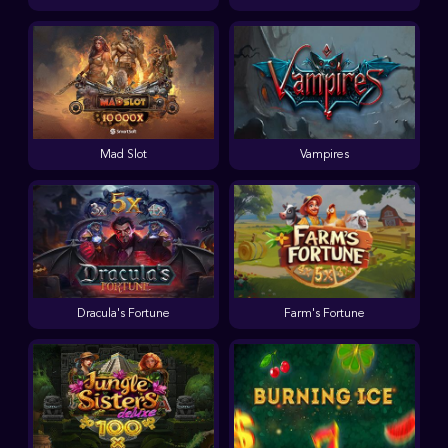
Mad Slot
Vampires
Dracula's Fortune
Farm's Fortune