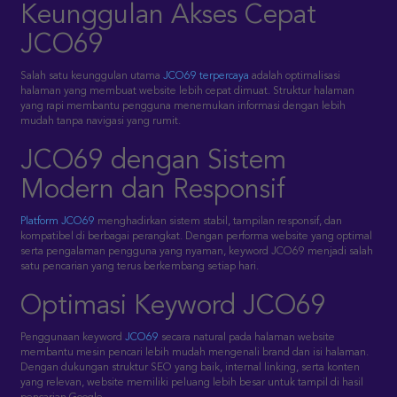
Keunggulan Akses Cepat
JCO69
Salah satu keunggulan utama
JCO69 terpercaya
adalah optimalisasi
halaman yang membuat website lebih cepat dimuat. Struktur halaman
yang rapi membantu pengguna menemukan informasi dengan lebih
mudah tanpa navigasi yang rumit.
JCO69 dengan Sistem
Modern dan Responsif
Platform JCO69
menghadirkan sistem stabil, tampilan responsif, dan
kompatibel di berbagai perangkat. Dengan performa website yang optimal
serta pengalaman pengguna yang nyaman, keyword JCO69 menjadi salah
satu pencarian yang terus berkembang setiap hari.
Optimasi Keyword JCO69
Penggunaan keyword
JCO69
secara natural pada halaman website
membantu mesin pencari lebih mudah mengenali brand dan isi halaman.
Dengan dukungan struktur SEO yang baik, internal linking, serta konten
yang relevan, website memiliki peluang lebih besar untuk tampil di hasil