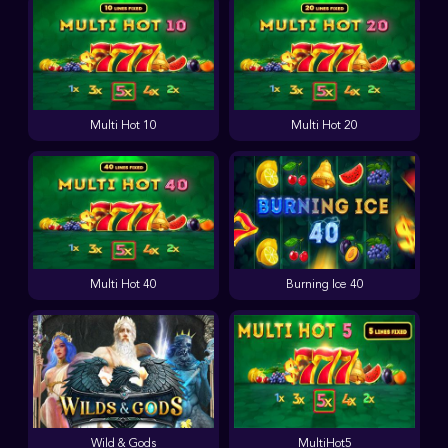
Multi Hot 10
Multi Hot 20
Multi Hot 40
Burning Ice 40
Wild & Gods
MultiHot5