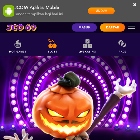
×
JCO69 Aplikasi Mobile
UNDUH
Jangan tampilkan lagi hari ini
MASUK
DAFTAR
HOT GAMES
SLOTS
LIVE CASINO
RACE